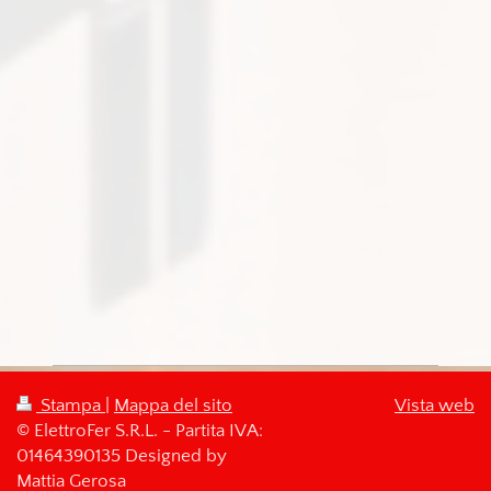
Stampa
|
Mappa del sito
Vista web
© ElettroFer S.R.L. - Partita IVA:
01464390135 Designed by
Mattia Gerosa