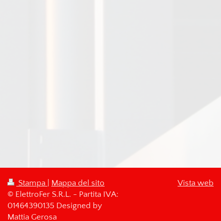
Stampa
|
Mappa del sito
Vista web
© ElettroFer S.R.L. - Partita IVA:
01464390135 Designed by
Mattia Gerosa